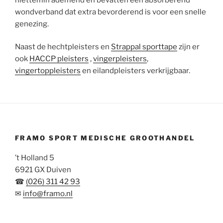
wondverband dat extra bevorderend is voor een snelle
genezing.
Naast de hechtpleisters en
Strappal sporttape
zijn er
ook
HACCP pleisters
,
vingerpleisters
,
vingertoppleisters
en eilandpleisters verkrijgbaar.
FRAMO SPORT MEDISCHE GROOTHANDEL
’t Holland 5
6921 GX Duiven
☎
(026) 311 42 93
✉
info@framo.nl