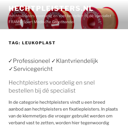
Ga
HECHTPLEISTERS.NL
naar
Hechtpleisters voordelig en snel bestellen bij dé specialist
de
FRAMO Sport Medische Groothandel
inhoud
TAG:
LEUKOPLAST
✓Professioneel ✓Klantvriendelijk
✓Servicegericht
Hechtpleisters voordelig en snel
bestellen bij dé specialist
In de categorie hechtpleisters vindt u een breed
aanbod aan hechtpleisters en fixatiepleisters. In plaats
van de klemmetjes die vroeger gebruikt werden om
verband vast te zetten, worden hier tegenwoordig