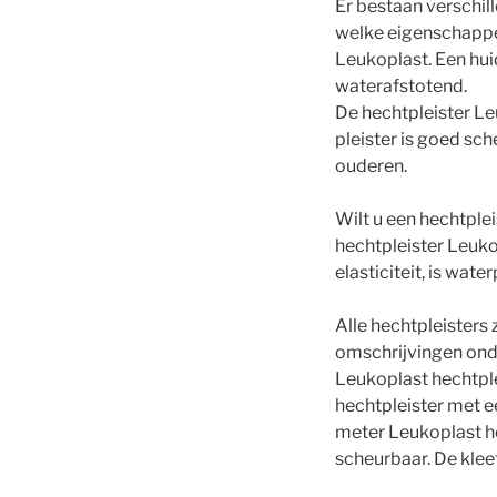
Er bestaan verschill
welke eigenschappen
Leukoplast. Een hui
waterafstotend.
De hechtpleister L
pleister is goed sc
ouderen.
Wilt u een hechtple
hechtpleister Leuko
elasticiteit, is wat
Alle hechtpleisters 
omschrijvingen onde
Leukoplast hechtplei
hechtpleister met e
meter Leukoplast he
scheurbaar. De klee