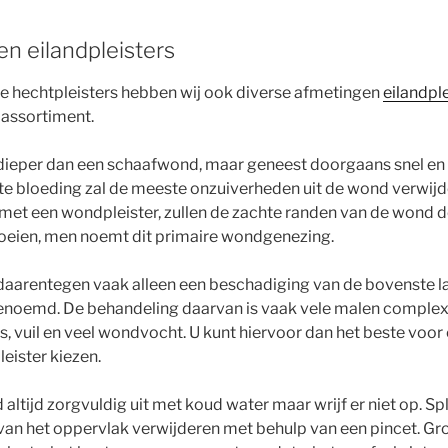
n eilandpleisters
le hechtpleisters hebben wij ook diverse afmetingen
eilandple
 assortiment.
 dieper dan een schaafwond, maar geneest doorgaans snel en z
e bloeding zal de meeste onzuiverheden uit de wond verwijd
 met een wondpleister, zullen de zachte randen van de wond
roeien, men noemt dit primaire wondgenezing.
daarentegen vaak alleen een beschadiging van de bovenste la
enoemd. De behandeling daarvan is vaak vele malen complex
, vuil en veel wondvocht. U kunt hiervoor dan het beste voor 
eister kiezen.
ltijd zorgvuldig uit met koud water maar wrijf er niet op. Spl
 van het oppervlak verwijderen met behulp van een pincet. Gro