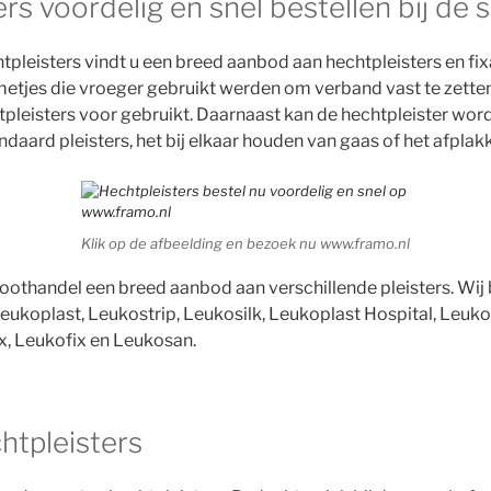
rs voordelig en snel bestellen bij dé s
tpleisters vindt u een breed aanbod aan hechtpleisters en fixa
etjes die vroeger gebruikt werden om verband vast te zetten
leisters voor gebruikt. Daarnaast kan de hechtpleister worde
ndaard pleisters, het bij elkaar houden van gaas of het afpla
Klik op de afbeelding en bezoek nu www.framo.nl
othandel een breed aanbod aan verschillende pleisters. Wij 
ukoplast, Leukostrip, Leukosilk, Leukoplast Hospital, Leukopl
x, Leukofix en Leukosan.
htpleisters