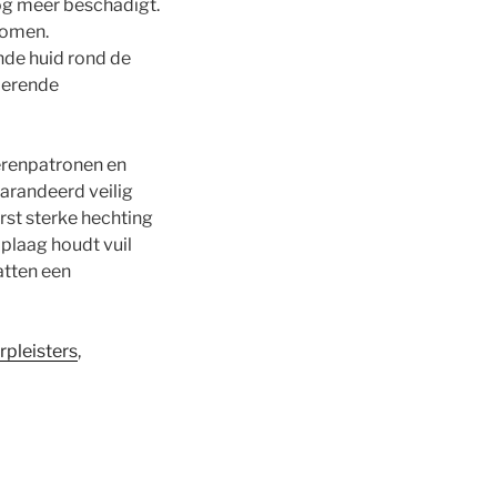
nog meer beschadigt.
komen.
de huid rond de
berende
ierenpatronen en
garandeerd veilig
rst sterke hechting
oplaag houdt vuil
atten een
rpleisters
,