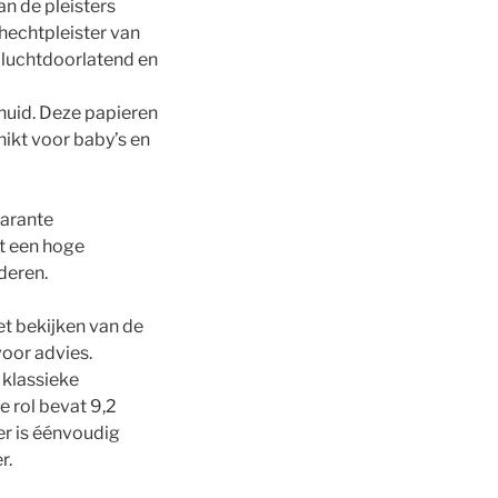
an de pleisters
 hechtpleister van
s luchtdoorlatend en
huid. Deze papieren
hikt voor baby’s en
parante
ft een hoge
jderen.
het bekijken van de
voor advies.
 klassieke
e rol bevat 9,2
er is éénvoudig
r.