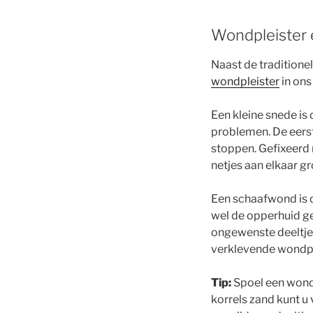
Wondpleister e
Naast de traditione
wondpleister
in ons
Een kleine snede is
problemen. De eerst
stoppen. Gefixeerd
netjes aan elkaar g
Een schaafwond is 
wel de opperhuid g
ongewenste deeltjes
verklevende wondpl
Tip:
Spoel een wond a
korrels zand kunt u