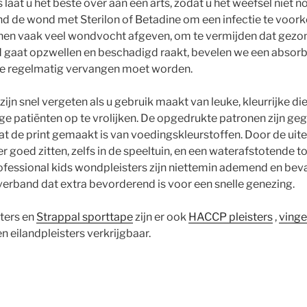
 laat u het beste over aan een arts, zodat u het weefsel niet 
nd de wond met Sterilon of Betadine om een infectie te voor
n vaak veel wondvocht afgeven, om te vermijden dat gezon
 gaat opzwellen en beschadigd raakt, bevelen we een absor
ie regelmatig vervangen moet worden.
 zijn snel vergeten als u gebruik maakt van leuke, kleurrijke d
nge patiënten op te vrolijken. De opgedrukte patronen zijn ge
t de print gemaakt is van voedingskleurstoffen. Door de uite
er goed zitten, zelfs in de speeltuin, en een waterafstotende t
fessional kids wondpleisters zijn niettemin ademend en bev
rband dat extra bevorderend is voor een snelle genezing.
ters en
Strappal sporttape
zijn er ook
HACCP pleisters
,
vinge
n eilandpleisters verkrijgbaar.