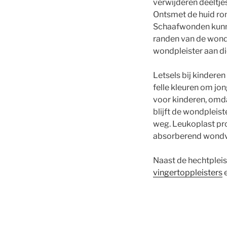
verwijderen deeltjes
Ontsmet de huid ro
Schaafwonden kunne
randen van de wond
wondpleister aan d
Letsels bij kinderen
felle kleuren om jo
voor kinderen, omda
blijft de wondpleist
weg. Leukoplast pro
absorberend wondve
Naast de hechtpleis
vingertoppleisters
e