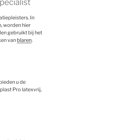
pecialist
tiepleisters. In
, worden hier
n gebruikt bij het
kken van
blaren
.
bieden u de
ast Pro latexvrij,