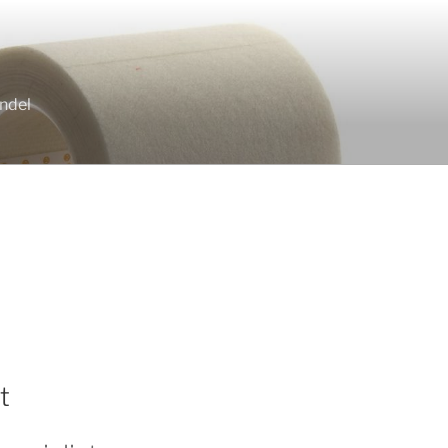
andel
t