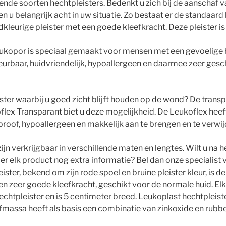
ende soorten hechtpleisters. Bedenkt u zich bij de aanschaf v
 u belangrijk acht in uw situatie. Zo bestaat er de standaard
dkleurige pleister met een goede kleefkracht. Deze pleister i
eukopor is speciaal gemaakt voor mensen met een gevoelige 
heurbaar, huidvriendelijk, hypoallergeen en daarmee zeer gesc
ister waarbij u goed zicht blijft houden op de wond? De trans
flex Transparant biet u deze mogelijkheid. De Leukoflex hee
erproof, hypoallergeen en makkelijk aan te brengen en te verwi
zijn verkrijgbaar in verschillende maten en lengtes. Wilt u na 
r elk product nog extra informatie? Bel dan onze specialist 
ster, bekend om zijn rode spoel en bruine pleister kleur, is de
en zeer goede kleefkracht, geschikt voor de normale huid. Elk
chtpleister en is 5 centimeter breed. Leukoplast hechtpleist
fmassa heeft als basis een combinatie van zinkoxide en rubbe