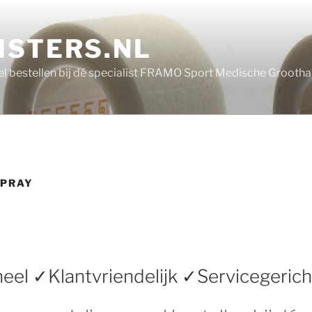
ISTERS.NL
nel bestellen bij dé specialist FRAMO Sport Medische Grooth
SPRAY
eel ✓Klantvriendelijk ✓Servicegerich