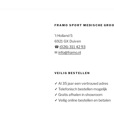
FRAMO SPORT MEDISCHE GRO
’t Holland 5
6921 GX Duiven
☎
(026) 311 42 93
✉
info@framo.nl
VEILIG BESTELLEN
✓
Al 35 jaar een vertrouwd adres
✓
Telefonisch bestellen mogelijk
✓
Gratis afhalen in showroom
✓
Veilig online bestellen en betalen