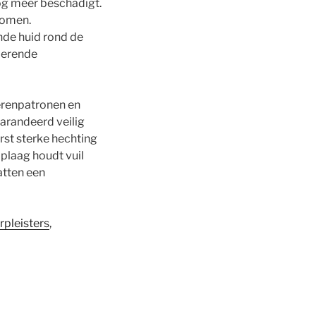
nog meer beschadigt.
komen.
de huid rond de
berende
ierenpatronen en
garandeerd veilig
rst sterke hechting
oplaag houdt vuil
atten een
rpleisters
,