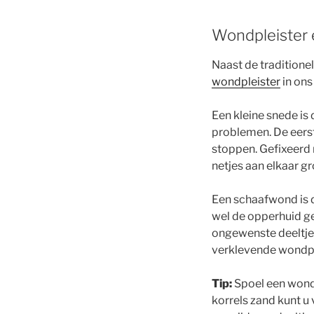
Wondpleister e
Naast de traditione
wondpleister
in ons
Een kleine snede is
problemen. De eerst
stoppen. Gefixeerd
netjes aan elkaar g
Een schaafwond is 
wel de opperhuid g
ongewenste deeltjes
verklevende wondpl
Tip:
Spoel een wond a
korrels zand kunt u