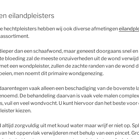
n eilandpleisters
le hechtpleisters hebben wij ook diverse afmetingen
eilandple
 assortiment.
 dieper dan een schaafwond, maar geneest doorgaans snel en z
e bloeding zal de meeste onzuiverheden uit de wond verwijd
 met een wondpleister, zullen de zachte randen van de wond
roeien, men noemt dit primaire wondgenezing.
daarentegen vaak alleen een beschadiging van de bovenste la
enoemd. De behandeling daarvan is vaak vele malen complex
, vuil en veel wondvocht. U kunt hiervoor dan het beste voor 
eister kiezen.
ltijd zorgvuldig uit met koud water maar wrijf er niet op. Spl
 van het oppervlak verwijderen met behulp van een pincet. Gro