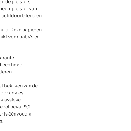
an de pleisters
 hechtpleister van
s luchtdoorlatend en
huid. Deze papieren
hikt voor baby’s en
parante
ft een hoge
jderen.
het bekijken van de
voor advies.
 klassieke
e rol bevat 9,2
er is éénvoudig
r.