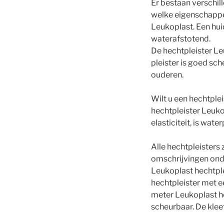
Er bestaan verschill
welke eigenschappen
Leukoplast. Een hui
waterafstotend.
De hechtpleister L
pleister is goed sc
ouderen.
Wilt u een hechtple
hechtpleister Leuko
elasticiteit, is wat
Alle hechtpleisters 
omschrijvingen onde
Leukoplast hechtplei
hechtpleister met e
meter Leukoplast he
scheurbaar. De klee