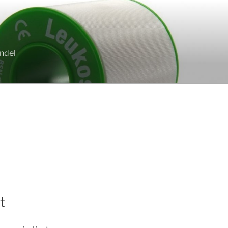
andel
t