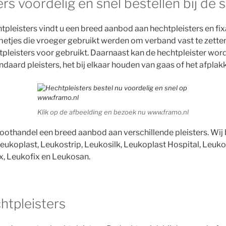
rs voordelig en snel bestellen bij dé s
tpleisters vindt u een breed aanbod aan hechtpleisters en fixa
etjes die vroeger gebruikt werden om verband vast te zetten
leisters voor gebruikt. Daarnaast kan de hechtpleister worde
ndaard pleisters, het bij elkaar houden van gaas of het afpla
Klik op de afbeelding en bezoek nu www.framo.nl
othandel een breed aanbod aan verschillende pleisters. Wij 
ukoplast, Leukostrip, Leukosilk, Leukoplast Hospital, Leukopl
x, Leukofix en Leukosan.
htpleisters