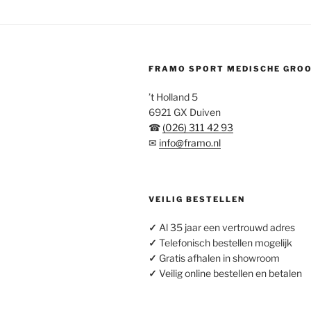
FRAMO SPORT MEDISCHE GRO
’t Holland 5
6921 GX Duiven
☎
(026) 311 42 93
✉
info@framo.nl
VEILIG BESTELLEN
✓
Al 35 jaar een vertrouwd adres
✓
Telefonisch bestellen mogelijk
✓
Gratis afhalen in showroom
✓
Veilig online bestellen en betalen