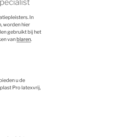
pecialist
tiepleisters. In
, worden hier
n gebruikt bij het
kken van
blaren
.
bieden u de
ast Pro latexvrij,