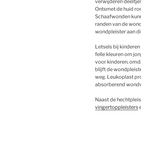
verwijderen deeltjes
Ontsmet de huid ro
Schaafwonden kunne
randen van de wond
wondpleister aan d
Letsels bij kinderen
felle kleuren om jo
voor kinderen, omda
blijft de wondpleist
weg. Leukoplast pro
absorberend wondve
Naast de hechtpleis
vingertoppleisters
e