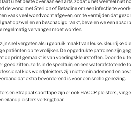
 laat u het beste over aan een arts, zodat u het weefsel niet 
nd de wond met Sterilon of Betadine om een infectie te voor
n vaak veel wondvocht afgeven, om te vermijden dat gezon
 gaat opzwellen en beschadigd raakt, bevelen we een absor
ie regelmatig vervangen moet worden.
 zijn snel vergeten als u gebruik maakt van leuke, kleurrijke d
nge patiënten op te vrolijken. De opgedrukte patronen zijn ge
t de print gemaakt is van voedingskleurstoffen. Door de uite
er goed zitten, zelfs in de speeltuin, en een waterafstotende t
fessional kids wondpleisters zijn niettemin ademend en bev
rband dat extra bevorderend is voor een snelle genezing.
ters en
Strappal sporttape
zijn er ook
HACCP pleisters
,
vinge
n eilandpleisters verkrijgbaar.