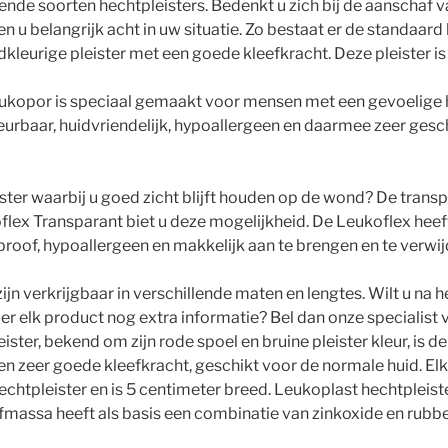
ende soorten hechtpleisters. Bedenkt u zich bij de aanschaf v
 u belangrijk acht in uw situatie. Zo bestaat er de standaard
dkleurige pleister met een goede kleefkracht. Deze pleister i
eukopor is speciaal gemaakt voor mensen met een gevoelige 
heurbaar, huidvriendelijk, hypoallergeen en daarmee zeer gesc
ister waarbij u goed zicht blijft houden op de wond? De trans
flex Transparant biet u deze mogelijkheid. De Leukoflex hee
erproof, hypoallergeen en makkelijk aan te brengen en te verwi
zijn verkrijgbaar in verschillende maten en lengtes. Wilt u na 
r elk product nog extra informatie? Bel dan onze specialist 
ster, bekend om zijn rode spoel en bruine pleister kleur, is de
en zeer goede kleefkracht, geschikt voor de normale huid. Elk
chtpleister en is 5 centimeter breed. Leukoplast hechtpleist
fmassa heeft als basis een combinatie van zinkoxide en rubbe